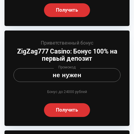
Получить
Приветственный бонус
ZigZag777 Casino: Бонус 100% на
первый депозит
Промокод
не нужен
Бонус до 24000 рублей
Получить