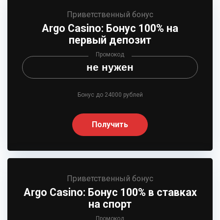
Приветственный бонус
Argo Casino: Бонус 100% на
первый депозит
Промокод
не нужен
Бонус до 24000 рублей
Получить
Приветственный бонус
Argo Casino: Бонус 100% в ставках
на спорт
Промокод