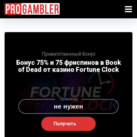
Приветственный бонус
Бонус 75% и 75 фриспинов в Book
of Dead от казино Fortune Clock
Промокод
не нужен
Получить