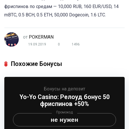
фриспинов по средам — 10,000 RUB, 160 EUR/USD, 14
mBTC, 0.5 BCH, 0.5 ETH, 50,000 Dogecoin, 1.6 LTC.
от
POKERMAN
19.09.2019
0
1496
Похожие Бонусы
Бонусы на депозит
Yo-Yo Casino: Релоуд бонус 50
фриспинов +50%
Промокод
не нужен