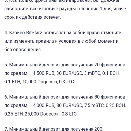
3. Как только фриспины активированы, Вы должны
завершить все игровые раунды в течение 1 дня, иначе
срок их действия истечет.
4. Казино BitStarz оставляет за собой право отменить
или изменить правила и условия в любой момент и
без оповещения.
5. Минимальный депозит для получения 20 фриспинов
по средам — 1,500 RUB, 30 EUR/USD, 3 mBTC, 0.1 BCH,
0.1 ETH, 10,000 Dogecoin, 0.3 LTC
6. Минимальный депозит для получения 80 фриспинов
по средам — 4,000 RUB, 80 EUR/USD, 7.5 mBTC, 0.25 BCH,
0.25 ETH, 25,000 Dogecoin, 0.8 LTC.
7. Минимальный депозит для получения 200