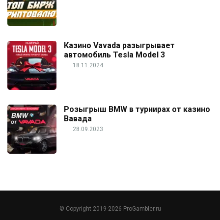
Казино Vavada разыгрывает
автомобиль Tesla Model 3
18.11.2024
Розыгрыш BMW в турнирах от казино
Вавада
28.09.2023
© Copyright 2019-2026 ProGambler.ru