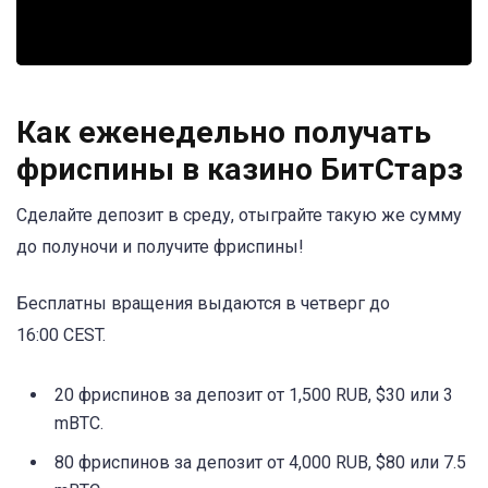
Как еженедельно получать
фриспины в казино БитСтарз
Сделайте депозит в среду, отыграйте такую же сумму
до полуночи и получите фриспины!
Бесплатны вращения выдаются в четверг до
16:00 CEST.
20 фриспинов за депозит от 1,500 RUB, $30 или 3
mBTC.
80 фриспинов за депозит от 4,000 RUB, $80 или 7.5