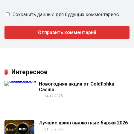
Сохранить данные для будущих комментариев.
Интересное
Новогодняя акция от Goldfishka
Casino
14.12.2025
Лучшие криптовалютные биржи 2026
21.03.2025