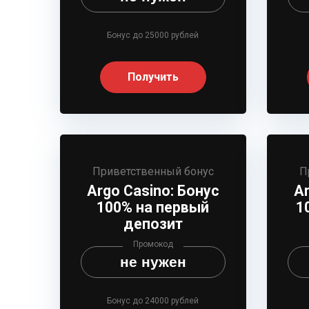
Бонус до 25000 рублей
Получить
Приветственный бонус
П
Argo Casino: Бонус
Ar
100% на первый
1
депозит
Промокод
не нужен
Бонус до 24000 рублей