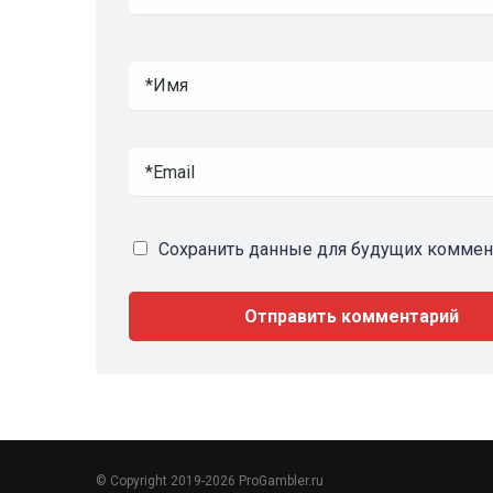
Сохранить данные для будущих коммен
© Copyright 2019-2026 ProGambler.ru