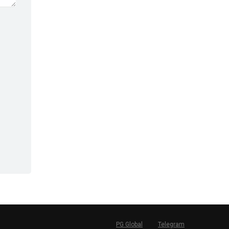
PG Global
Telegram