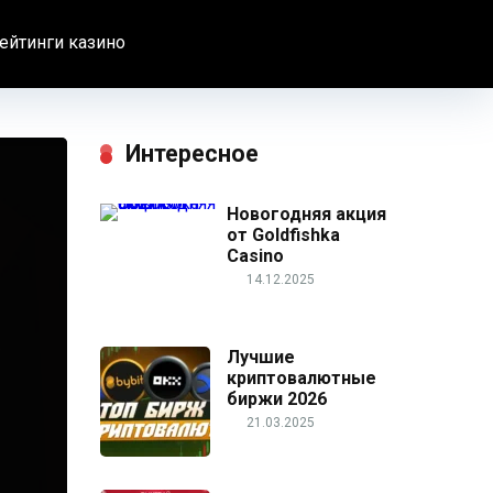
ейтинги казино
Интересное
Новогодняя акция
от Goldfishka
Casino
14.12.2025
Лучшие
криптовалютные
биржи 2026
21.03.2025