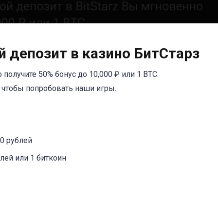
-й депозит в казино БитСтарз
 получите 50% бонус до 10,000 ₽ или 1 BTC.
 чтобы попробовать наши игры.
0 рублей
лей или 1 биткоин