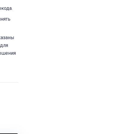
окода.
лнять
казаны
 для
ершения