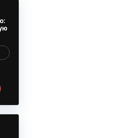
o:
ую