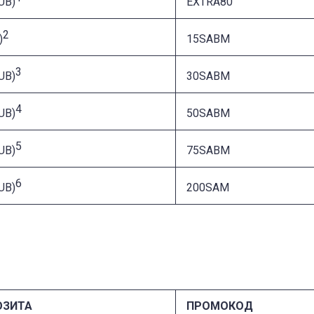
EXTRA80
UB)
2
15SABM
)
3
30SABM
UB)
4
50SABM
UB)
5
75SABM
UB)
6
200SAM
UB)
ОЗИТА
ПРОМОКОД