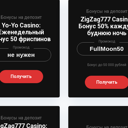
Бонусы на депозит
Бонусы на депозит
ZigZag777 Casin
Yo-Yo Casino:
Бонус 50% кажд
Еженедельный
буднюю ночь
нус 50 фриспинов
Промокод
Промокод
FullMoon50
не нужен
Бонус до 50 000 рублей
Получить
Получить
Бонусы на депозит
igZag777 Casino:
Бонусы на депозит