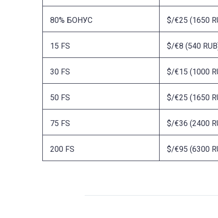
80% БОНУС
$/€25 (1650 R
15 FS
$/€8 (540 RUB
30 FS
$/€15 (1000 R
50 FS
$/€25 (1650 R
75 FS
$/€36 (2400 R
200 FS
$/€95 (6300 R