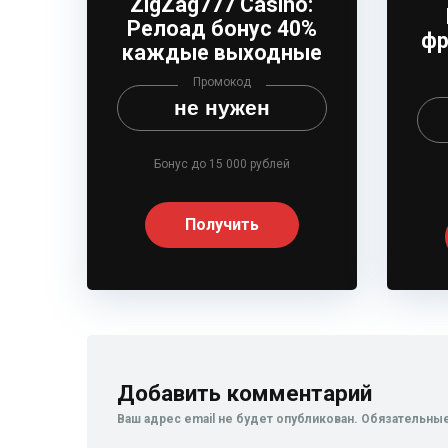
ZigZag777 Casino:
Релоад бонус 40%
фр
каждые выходные
Промокод
не нужен
Бонус до 15 000 рублей
Получить
Добавить комментарий
Ваш адрес email не будет опубликован.
Обязательны