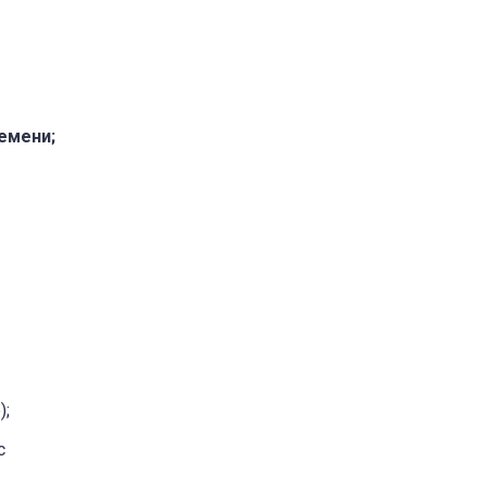
емени;
);
с