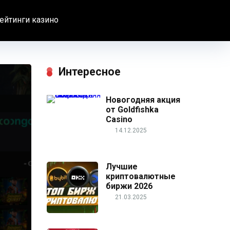
ейтинги казино
Интересное
Новогодняя акция
от Goldfishka
Casino
14.12.2025
Лучшие
криптовалютные
биржи 2026
21.03.2025