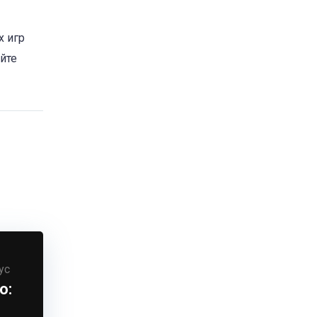
х игр
йте
ус
o: