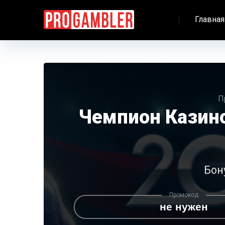
Главная
П
Чемпион Казино
Бон
Промокод
не нужен