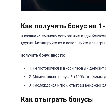
Как получить бонус на 1-
В казино «Чемпион» есть разные виды бонусов
другие. Активируйте их и используйте для игры.
Получить бонус просто:
1. Регистрируйся и вноси первый депозит 
2. Моментально получай +100% от суммы д
3. Наслаждайся игрой, отыграй вейджер х
Как отыграть бонусы