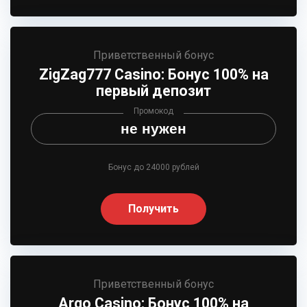
Приветственный бонус
ZigZag777 Casino: Бонус 100% на
первый депозит
Промокод
не нужен
Бонус до 24000 рублей
Получить
Приветственный бонус
Argo Casino: Бонус 100% на