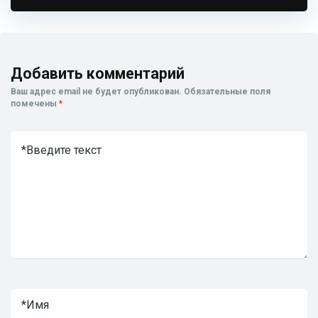
Добавить комментарий
Ваш адрес email не будет опубликован.
Обязательные поля
помечены
*