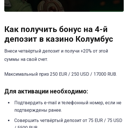
Как получить бонус на 4-й
депозит в казино Колумбус
Внеси четвёртый депозит и получи +20% от этой
суммы на свой счет.
Максимальный приз 250 EUR / 250 USD / 17000 RUB.
Для активации необходимо:
Подтвердить e-mail и телефонный номер, если не
подтверждены ранее.
Совершить четвёртый депозит от 75 EUR / 75 USD
/ 5500 RUB.