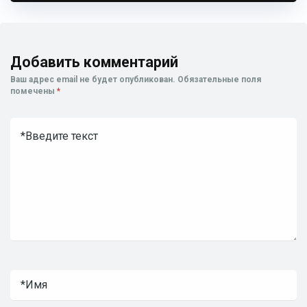
Добавить комментарий
Ваш адрес email не будет опубликован.
Обязательные поля
помечены
*