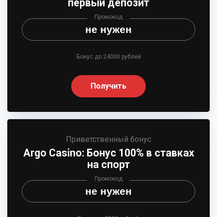
первый депозит
Промокод
не нужен
Бонус до 24000 рублей
Получить
Приветственный бонус
Argo Casino: Бонус 100% в ставках
на спорт
Промокод
не нужен