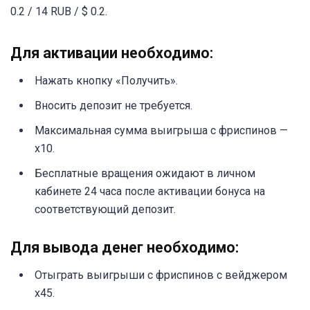
0.2 / 14 RUB / $ 0.2.
Для активации необходимо:
Нажать кнопку «Получить».
Вносить депозит не требуется.
Максимальная сумма выигрыша с фриспинов —
х10.
Бесплатные вращения ожидают в личном
кабинете 24 часа после активации бонуса на
соответствующий депозит.
Для вывода денег необходимо:
Отыграть выигрыши с фриспинов с вейджером
х45.