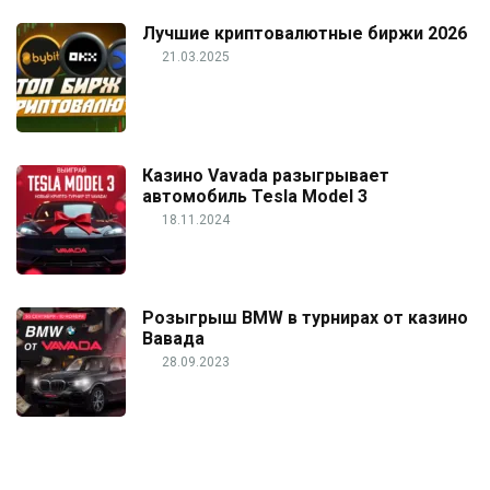
Лучшие криптовалютные биржи 2026
21.03.2025
Казино Vavada разыгрывает
автомобиль Tesla Model 3
18.11.2024
Розыгрыш BMW в турнирах от казино
Вавада
28.09.2023