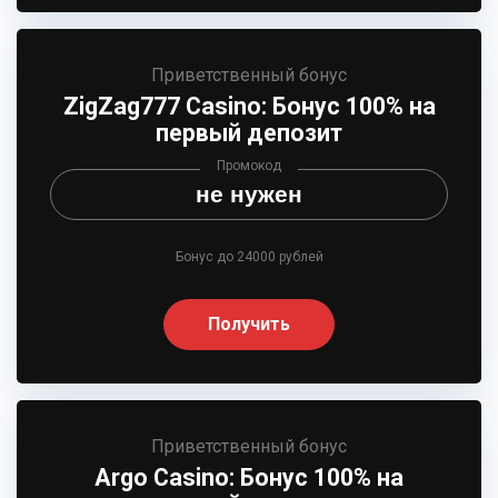
Приветственный бонус
ZigZag777 Casino: Бонус 100% на
первый депозит
Промокод
не нужен
Бонус до 24000 рублей
Получить
Приветственный бонус
Argo Casino: Бонус 100% на