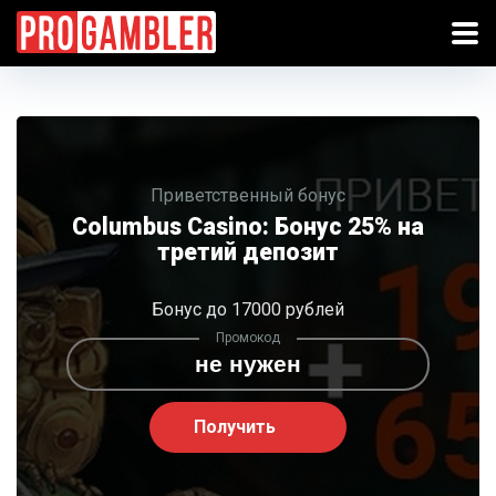
Приветственный бонус
Columbus Casino: Бонус 25% на
третий депозит
Бонус до 17000 рублей
Промокод
не нужен
Получить