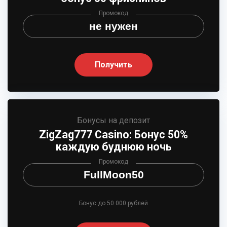
Промокод
не нужен
Получить
Бонусы на депозит
ZigZag777 Casino: Бонус 50%
каждую буднюю ночь
Промокод
FullMoon50
Бонус до 50 000 рублей