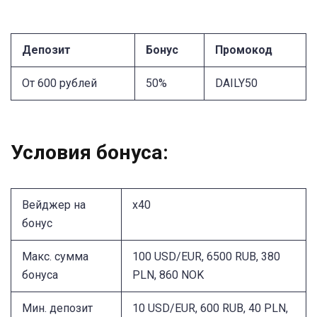
Депозит
Бонус
Промокод
От 600 рублей
50%
DAILY50
Условия бонуса:
Вейджер на
x40
бонус
Макс. сумма
100 USD/EUR, 6500 RUB, 380
бонуса
PLN, 860 NOK
Мин. депозит
10 USD/EUR, 600 RUB, 40 PLN,