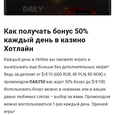
Как получать бонус 50%
каждый день в казино
Хотлайн
Каждый день в Hotline вы сможете играть и
выигрывать еще больше без дополнительных затрат!
Ведь за депозит от $/€10 (600 RUB, 40 PLN, 85 NOK) с
промокодом
DAILY50
вас ждет 50% бонус до $/€100.
Использовать бонус можно в новинках или в ваших
давно любимых слотах – выбор за вами. Промокодом
можно воспользоваться 1 раз каждый день. Удачной
игры!