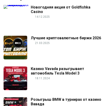
Новогодняя акция от Goldfishka
Casino
14.12.2025
Лучшие криптовалютные биржи 2026
21.03.2025
Казино Vavada разыгрывает
автомобиль Tesla Model 3
18.11.2024
Розыгрыш BMW в турнирах от казино
Вавада