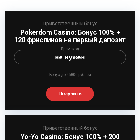
Приветственный бонус
Pokerdom Casino: Бонус 100% +
120 фриспинов на первый депозит
Промокод
не нужен
Бонус до 25000 рублей
Получить
Приветственный бонус
Yo-Yo Casino: Бонус 100% + 200