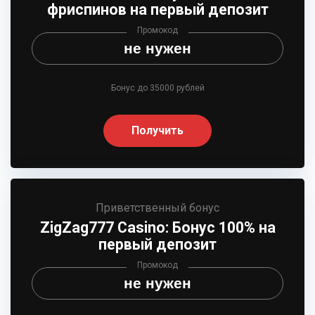
фриспинов на первый депозит
Промокод
не нужен
Бонус до 35000 рублей
Получить
Приветственный бонус
ZigZag777 Casino: Бонус 100% на
первый депозит
Промокод
не нужен