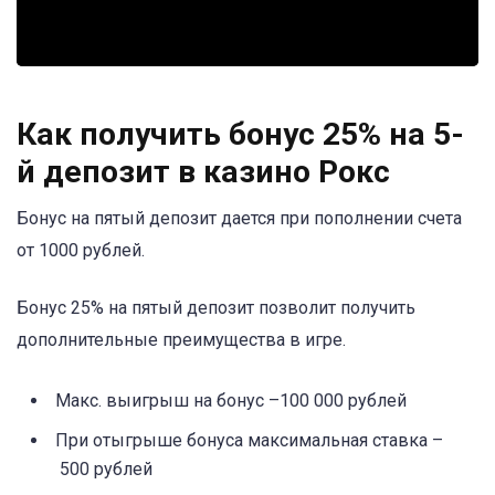
Как получить бонус 25% на 5-
й депозит в казино Рокс
Бонус на пятый депозит дается при пополнении счета
от 1000 рублей.
Бонус 25% на пятый депозит позволит получить
дополнительные преимущества в игре.
Макс. выигрыш на бонус –100 000 рублей
При отыгрыше бонуса максимальная ставка –
500 рублей