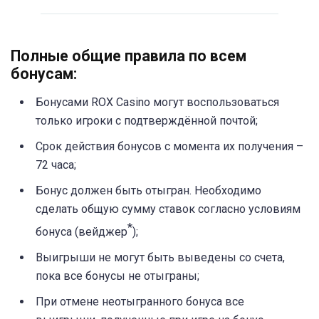
Полные общие правила по всем
бонусам:
Бонусами ROX Casino могут воспользоваться
только игроки с подтверждённой почтой;
Срок действия бонусов с момента их получения –
72 часа;
Бонус должен быть отыгран. Необходимо
сделать общую сумму ставок согласно условиям
*
бонуса (вейджер
);
Выигрыши не могут быть выведены со счета,
пока все бонусы не отыграны;
При отмене неотыгранного бонуса все