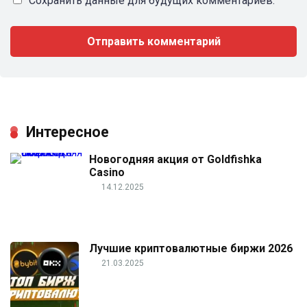
Сохранить данные для будущих комментариев.
Интересное
Новогодняя акция от Goldfishka
Casino
14.12.2025
Лучшие криптовалютные биржи 2026
21.03.2025