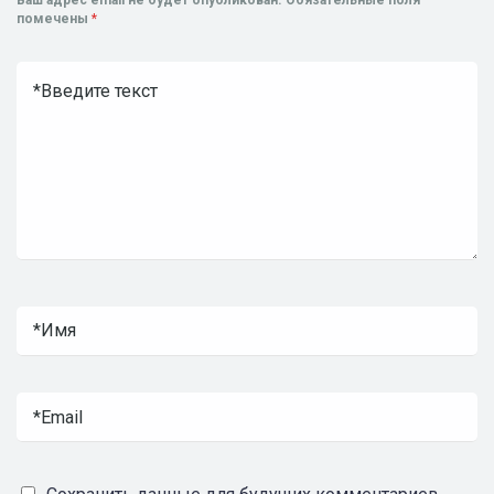
помечены
*