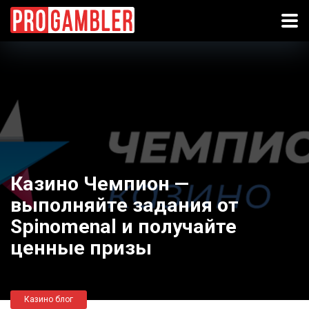
Казино Чемпион —
выполняйте задания от
Spinomenal и получайте
ценные призы
Казино блог