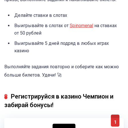
Делайте ставки в слотах
Выигрывайте в слотах от
Spinomenal
на ставках
от 50 рублей
Выигрывайте 5 дней подряд в любых играх
казино
Выполняйте задания повторно и соберите как можно
больше билетов. Удачи! 🚀
Регистрируйся в казино Чемпион и
забирай бонусы!
1