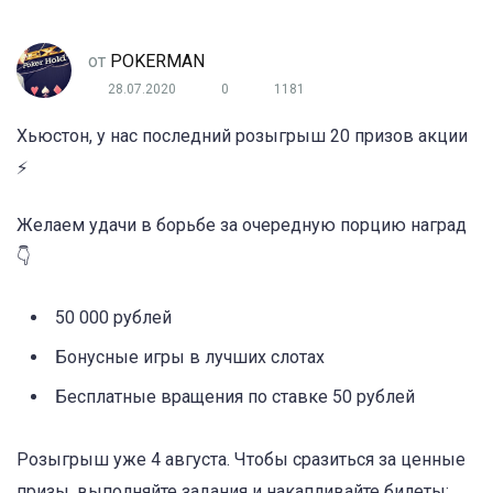
от
POKERMAN
28.07.2020
0
1181
Хьюстон, у нас последний розыгрыш 20 призов акции
⚡️
Желаем удачи в борьбе за очередную порцию наград
👇
50 000 рублей
Бонусные игры в лучших слотах
Бесплатные вращения по ставке 50 рублей
Розыгрыш уже 4 августа. Чтобы сразиться за ценные
призы, выполняйте задания и накапливайте билеты: