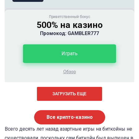
Приветственный бонус
500% на казино
Промокод: GAMBLER777
Играть
Обзор
ЗАГРУЗИТЬ ЕЩЕ
Все крипто-казино
Всего десять лет назад азартные игры на биткойны не
существовали, поскольку сам биткойн был выпущен в