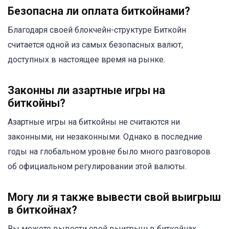
Безопасна ли оплата биткойнами?
Благодаря своей блокчейн-структуре Биткойн
считается одной из самых безопасных валют,
доступных в настоящее время на рынке.
Законны ли азартные игры на
биткойны?
Азартные игры на биткойны не считаются ни
законными, ни незаконными. Однако в последние
годы на глобальном уровне было много разговоров
об официальном регулировании этой валюты.
Могу ли я также вывести свой выигрыш
в биткойнах?
Вы можете вывести свой выигрыш в биткойнах,