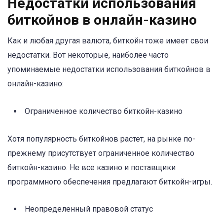
Недостатки использования
биткойнов в онлайн-казино
Как и любая другая валюта, биткойн тоже имеет свои
недостатки. Вот некоторые, наиболее часто
упоминаемые недостатки использования биткойнов в
онлайн-казино:
Ограниченное количество биткойн-казино
Хотя популярность биткойнов растет, на рынке по-
прежнему присутствует ограниченное количество
биткойн-казино. Не все казино и поставщики
программного обеспечения предлагают биткойн-игры.
Неопределенный правовой статус