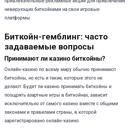
привлекательные рекламные акции для привлечения
неверующих биткойнами на свои игровые
платформы.
Биткойн-гемблинг: часто
задаваемые вопросы
Принимают ли казино биткойны?
Онлайн-казино по всему миру обычно принимают
биткойны, но есть и такие, которые этого не
делают. Будет ли казино принимать биткойны и
поощрять азартные игры в биткойнах, зависит
исключительно от самого казино вместе с общими
законами и правилами страны, в которой
зарегистрировано онлайн-казино.