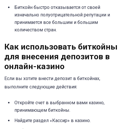
Биткойн быстро отказывается от своей
изначально полуотрицательной репутации и
принимается все большим и большим
количеством стран.
Как использовать биткойны
для внесения депозитов в
онлайн-казино
Если вы хотите внести депозит в биткойнах,
выполните следующие действия:
Откройте счет в выбранном вами казино,
принимающем биткойны.
Найдите раздел «Кассир» в казино.