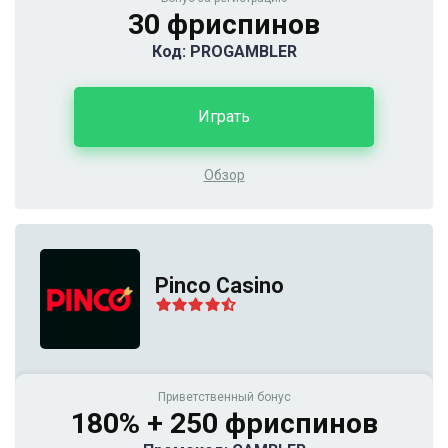
30 фриспинов
Код: PROGAMBLER
Играть
Обзор
Pinco Casino
Приветственный бонус
180% + 250 фриспинов