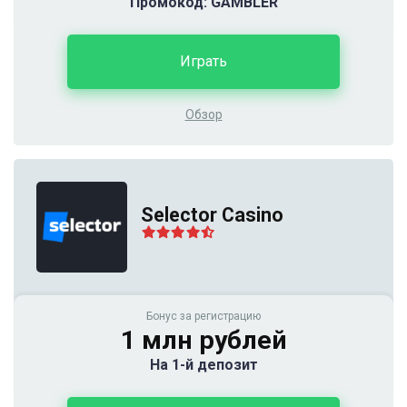
Промокод: GAMBLER
Играть
Обзор
Selector Casino
Бонус за регистрацию
1 млн рублей
На 1-й депозит