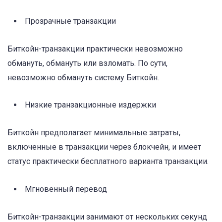
Прозрачные транзакции
Биткойн-транзакции практически невозможно
обмануть, обмануть или взломать. По сути,
невозможно обмануть систему Биткойн.
Низкие транзакционные издержки
Биткойн предполагает минимальные затраты,
включенные в транзакции через блокчейн, и имеет
статус практически бесплатного варианта транзакции.
Мгновенный перевод
Биткойн-транзакции занимают от нескольких секунд