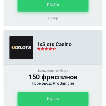
Играть
Обзор
1xSlots Casino
Бездепозитный бонус
150 фриспинов
Промокод: ProGambler
Играть