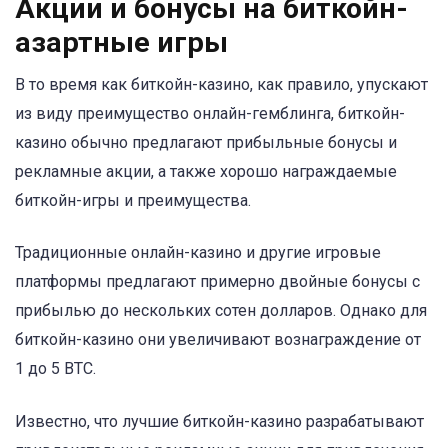
Акции и бонусы на биткойн-
азартные игры
В то время как биткойн-казино, как правило, упускают
из виду преимущество онлайн-гемблинга, биткойн-
казино обычно предлагают прибыльные бонусы и
рекламные акции, а также хорошо награждаемые
биткойн-игры и преимущества.
Традиционные онлайн-казино и другие игровые
платформы предлагают примерно двойные бонусы с
прибылью до нескольких сотен долларов. Однако для
биткойн-казино они увеличивают вознаграждение от
1 до 5 BTC.
Известно, что лучшие биткойн-казино разрабатывают