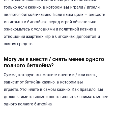
только если казино, в котором вы играли / играли,
является биткойн-казино. Если ваша цель — вывести
выигрыш в биткойнах, перед игрой обязательно
ознакомьтесь с условиями и политикой казино в
отношении азартных игр в биткойнах, депозитов и
снятия средств.
Могу ли я внести / снять менее одного
полного биткойна?
Сумма, которую вы можете внести и / или снять,
зависит от биткойн-казино, в котором вы
играете. Уточняйте в самом казино. Как правило, вы
должны иметь возможность вносить / снимать менее
одного полного биткойна.