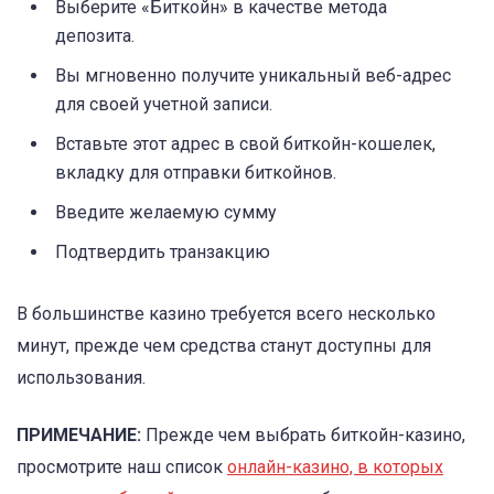
Выберите «Биткойн» в качестве метода
депозита.
Вы мгновенно получите уникальный веб-адрес
для своей учетной записи.
Вставьте этот адрес в свой биткойн-кошелек,
вкладку для отправки биткойнов.
Введите желаемую сумму
Подтвердить транзакцию
В большинстве казино требуется всего несколько
минут, прежде чем средства станут доступны для
использования.
ПРИМЕЧАНИЕ:
Прежде чем выбрать биткойн-казино,
просмотрите наш список
онлайн-казино, в которых