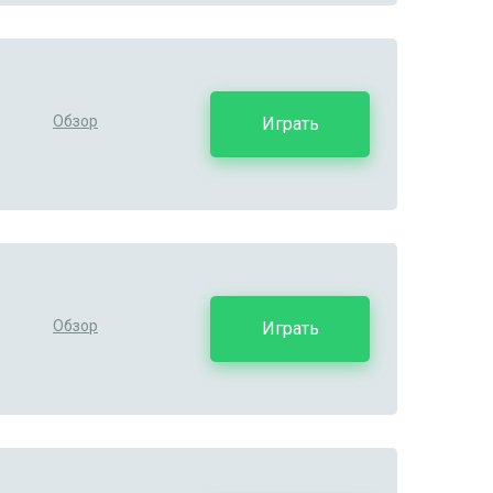
Обзор
Играть
Обзор
Играть