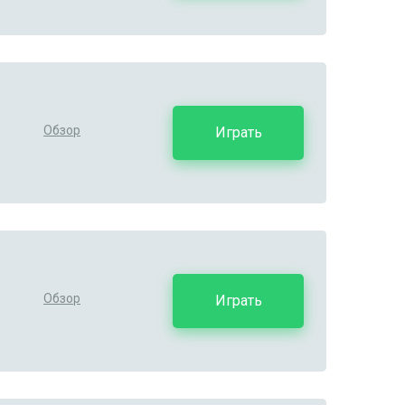
Обзор
Играть
Обзор
Играть