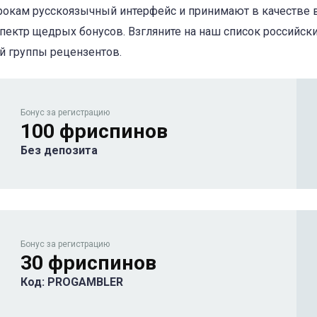
окам русскоязычный интерфейс и принимают в качестве в
пектр щедрых бонусов. Взгляните на наш список российски
й группы рецензентов.
Бонус за регистрацию
100 фриспинов
Без депозита
Бонус за регистрацию
30 фриспинов
Код: PROGAMBLER