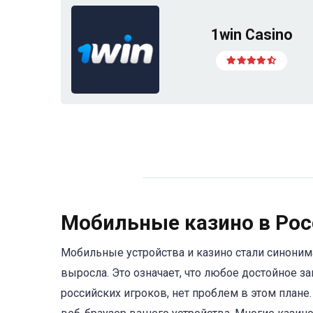
1win Casino
Мобильные казино в Рос
Мобильные устройства и казино стали синонима
выросла. Это означает, что любое достойное 
российских игроков, нет проблем в этом плане