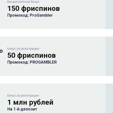
Бездепозитный бонус
150 фриспинов
Промокод: ProGambler
Бонус за регистрацию
no
50 фриспинов
Промокод: PROGAMBLER
Бонус за регистрацию
1 млн рублей
На 1-й депозит