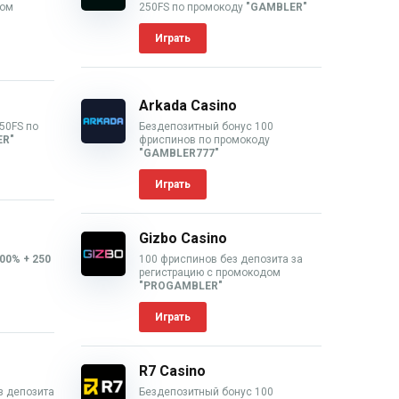
дом
250FS по промокоду
"GAMBLER"
Играть
Arkada Casino
50FS по
Бездепозитный бонус 100
ER"
фриспинов по промокоду
"GAMBLER777"
Играть
Gizbo Casino
00% + 250
100 фриспинов без депозита за
регистрацию с промокодом
"PROGAMBLER"
Играть
R7 Casino
з депозита
Бездепозитный бонус 100