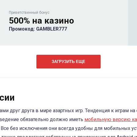
Приветственный бонус
500% на казино
Промокод: GAMBLER777
ЗАГРУЗИТЬ ЕЩЕ
сии
ми друг друга в мире азартных игр. Тенденция к играм н
заведение обязательно должно иметь
мобильную версию ка
. Все без исключения они всегда удобны для мобильных ус